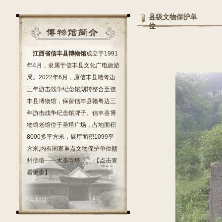
县级文物保护单
位
江西省信丰县博物馆
成立于1991
年4月，隶属于信丰县文化广电旅游
局。2022年6月，原信丰县赣粤边
三年游击战争纪念馆划转整合至信
丰县博物馆，保留信丰县赣粤边三
年游击战争纪念馆牌子。信丰县博
物馆老馆位于圣塔广场，占地面积
8000多平方米，展厅面积1099平
方米,内有国家重点文物保护单位赣
州佛塔——大圣寺塔，… 【
点击查
看更多
】