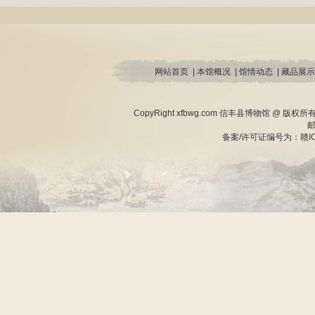
网站首页
|
本馆概况
|
馆情动态
|
藏品展示
CopyRight xfbwg.com 信丰县博物馆 @ 版
邮
备案/许可证编号为：赣ICP