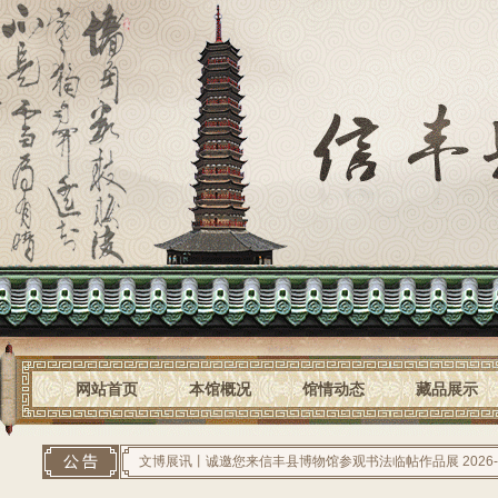
网站首页
本馆概况
馆情动态
藏品展示
文博展讯丨诚邀您来信丰县博物馆参观书法临帖作品展
2026-