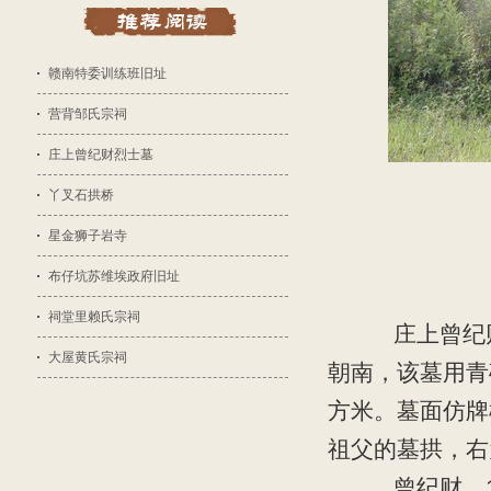
赣南特委训练班旧址
营背邹氏宗祠
庄上曾纪财烈士墓
丫叉石拱桥
星金狮子岩寺
布仔坑苏维埃政府旧址
祠堂里赖氏宗祠
庄上曾纪财烈
大屋黄氏宗祠
朝南，该墓用青
方米。墓面仿牌
祖父的墓拱，右
曾纪财，19