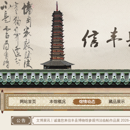
网站首页
本馆概况
馆情动态
藏品展示
文博展讯丨诚邀您来信丰县博物馆参观书法临帖作品展
2026-