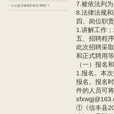
7.被依法列
什么是文物保护单位“两线”？
8.法律法规
四、岗位职
1.讲解工作
五、招聘程
此次招聘采
和正式聘用
（一）报名
1.报名。本
报名。报名时
件的人员可
xfxwgj@
①《信丰县2