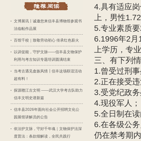
4.具有适应
上，男性1.7
文博展讯丨诚邀您来信丰县博物馆参观书
5.专业素质
法临帖作品展
6.1996
百馆千校｜致敬劳动初心 传承红色薪火
上学历，专
以训促能，守护文脉——信丰县文物保护
三、有下列
利用与考古知识专题培训圆满结束
1.曾受过刑
当考古遇见畲族风情┃信丰这场联谊活动
超有料！
2.正在接受
3.受党纪政
探源赣江古文明 ——武汉大学考古队助力
信丰文明史谱新篇
4.现役军人；
信丰县2026年面向社会公开招聘文化公
5.全日制在
园展馆讲解员的公告
6.在各级公
依法护文脉，守好千年魂｜文物保护法深
仍在禁考期
度普法：条款细解读，全民共践行