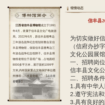
馆情动态
信丰县
江西省信丰县博物馆
成立于1991
年4月，隶属于信丰县文化广电旅游
局。2022年6月，原信丰县赣粤边
为切实做好
三年游击战争纪念馆划转整合至信
（信府办抄字
丰县博物馆，保留信丰县赣粤边三
文化公园展馆
年游击战争纪念馆牌子。信丰县博
物馆老馆位于圣塔广场，占地面积
一、招聘岗
8000多平方米，展厅面积1099平
信丰县文化公
方米,内有国家重点文物保护单位赣
州佛塔——大圣寺塔，… 【
点击查
二、招聘条
看更多
】
1.具有中华
2.遵守宪法
3.具有良好